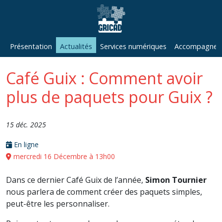
Présentation
Actualités
Services numériques
Accompagneme
Café Guix : Comment avoir
plus de paquets pour Guix ?
15 déc. 2025
En ligne
mercredi 16 Décembre à 13h00
Dans ce dernier Café Guix de l’année,
Simon Tournier
nous parlera de comment créer des paquets simples,
peut-être les personnaliser.